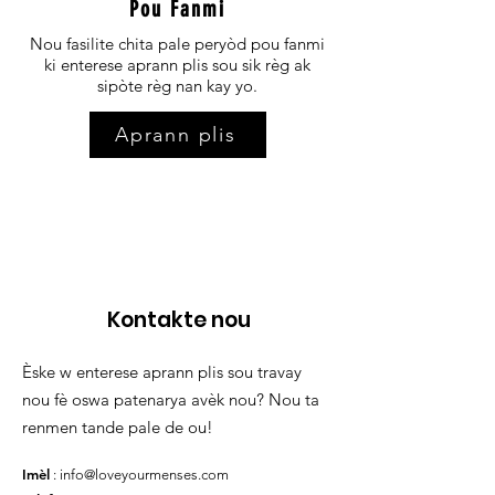
Pou Fanmi
Nou fasilite chita pale peryòd pou fanmi
ki enterese aprann plis sou sik règ ak
sipòte règ nan kay yo.
Aprann plis
Kontakte nou
Èske w enterese aprann plis sou travay
nou fè oswa patenarya avèk nou? Nou ta
renmen tande pale de ou!
Imèl
:
info@loveyourmenses.com