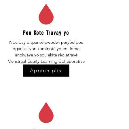
Pou Kote Travay yo
Nou bay dispansè pwodwi peryòd pou
òganizasyon kominotè yo epi fòme
anplwaye yo sou ekite règ atravè
Menstrual Equity Learning Collaborative
(MELC).
Aprann plis