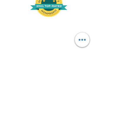
Limit responsabilite nou sou tradiksyon
SÈVIS SA A KAPAB GENYEN TRADUCTION GOOGLE
ki gen pouvwa. GOOGLE REJTE TOUT GARANTI KI
GENYEN AK TRADUCI YO, EXPRESSO OSWA
IMPLICITE, KI ENKLI NENPÒT GARANTI PRESIZYON,
FIABILITE, AK NENPÒT GARANTI IMPLICITE DE
MARCHANDISITE, APTITE POU YON OBJEKTIF
PARTICULIER AK KI PA VOLANS.
Yo tradui sit entènèt Love Your Menses pou
konvenyans ou lè l sèvi avèk lojisyèl tradiksyon ki
mache ak Google Translate. Efò rezonab yo te fè pou