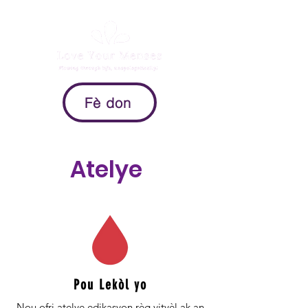
Fè don
Atelye
Pou Lekòl yo
Nou ofri atelye edikasyon règ vityèl ak an