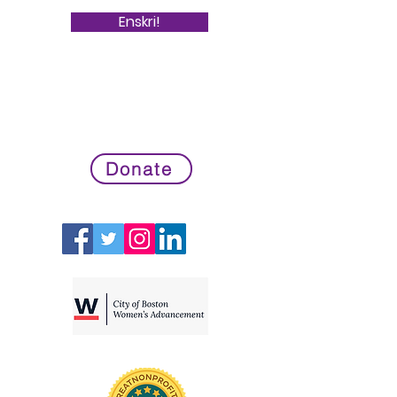
Enskri!
Donate