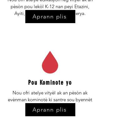
pèsòn pou lekòl K-12 nan peyi Etazini,
Ayiti, Liberya, Gambia, ak Nijerya.
Aprann plis
Pou Kominote yo
Nou ofri atelye vityèl ak an pèsòn ak
evènman kominotè ki santre sou byennèt
repwodiktif.
Aprann plis