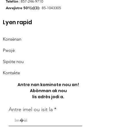
Telefòn
:
857-246-9710
Anrejistre 501(c)(3):
85-1043305
Lyen rapid
Konsènan
Pwojè
Sipòte nou
Kontakte
Antre nan kominote nou an!
Abònman ak nou
lis adrès jodi a.
Antre imel ou isit la