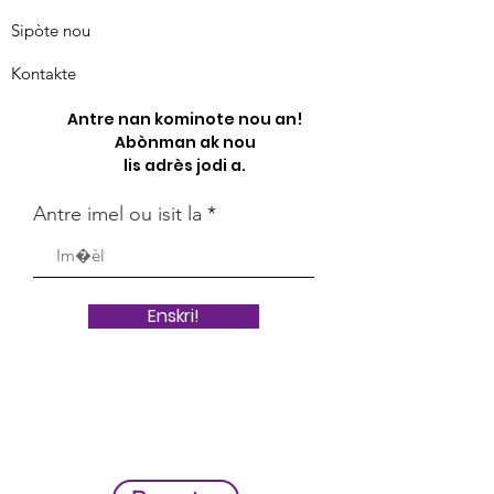
Sipòte nou
Kontakte
Antre nan kominote nou an!
Abònman ak nou
lis adrès jodi a.
Antre imel ou isit la
Enskri!