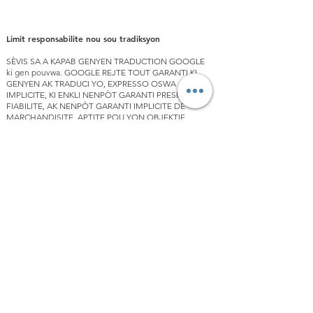
Limit responsabilite nou sou tradiksyon
SÈVIS SA A KAPAB GENYEN TRADUCTION GOOGLE
ki gen pouvwa. GOOGLE REJTE TOUT GARANTI KI
GENYEN AK TRADUCI YO, EXPRESSO OSWA
IMPLICITE, KI ENKLI NENPÒT GARANTI PRESIZYON,
FIABILITE, AK NENPÒT GARANTI IMPLICITE DE
MARCHANDISITE, APTITE POU YON OBJEKTIF
PARTICULIER AK KI PA VOLANS.
Yo tradui sit entènèt Love Your Menses pou
konvenyans ou lè l sèvi avèk lojisyèl tradiksyon ki
mache ak Google Translate. Efò rezonab yo te fè pou
bay yon tradiksyon egzat, sepandan, pa gen okenn
tradiksyon otomatik ki pafè ni li gen entansyon
ranplase tradiktè imen. Yo bay tradiksyon yo kòm yon
sèvis pou itilizatè yo nan sit entènèt Love Your Menses,
epi yo bay yo "jan yo ye." Pa gen okenn garanti, swa
eksprime oswa enplik, sou presizyon, fyab, oswa kòrèk
nan nenpòt tradiksyon ki fèt nan <source language>
nan nenpòt lòt lang. Gen kèk kontni (tankou imaj,
videyo, Flash, elatriye) ka pa tradui avèk presizyon akòz
limit lojisyèl tradiksyon an.
Tèks ofisyèl la se vèsyon angle a nan sit entènèt la.