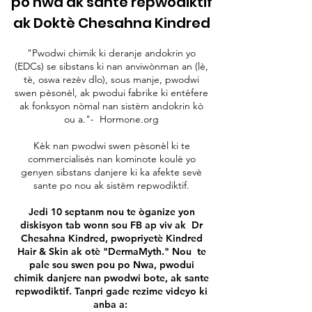
po nwa ak sante repwodiktif
ak Doktè Chesahna Kindred
"Pwodwi chimik ki deranje andokrin yo
(EDCs) se sibstans ki nan anviwònman an (lè,
tè, oswa rezèv dlo), sous manje, pwodwi
swen pèsonèl, ak pwodui fabrike ki entèfere
ak fonksyon nòmal nan sistèm andokrin kò
ou a."-
Hormone.org
Kèk nan pwodwi swen pèsonèl ki te
commercialisés nan kominote koulè yo
genyen sibstans danjere ki ka afekte sevè
sante po nou ak sistèm repwodiktif.
Jedi 10 septanm nou te òganize yon
diskisyon tab wonn sou FB ap viv ak
Dr
Chesahna Kindred, pwopriyetè Kindred
Hair & Skin ak otè "DermaMyth." Nou
te
pale sou swen pou po Nwa, pwodui
chimik danjere nan pwodwi bote, ak sante
repwodiktif. Tanpri gade rezime videyo ki
anba a: