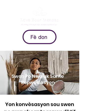
Fè don
Swen Po Nwa ak Sante
Repwodiksyon
Yon konvèsasyon sou swen