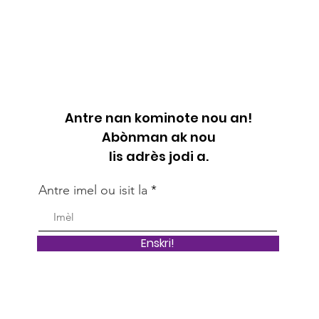
Antre nan kominote nou an!
Abònman ak nou
lis adrès jodi a.
Antre imel ou isit la
Enskri!