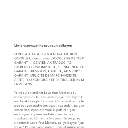
Limit responsabilite nou sou tradiksyon
SÈVIS SA A KAPAB GENYEN TRADUCTION
GOOGLE ki gen pouvwa. GOOGLE REJTE TOUT
GARANTI KI GENYEN AK TRADUCI YO,
EXPRESSO OSWA IMPLICITE, KI ENKLI NENPÒT
GARANTI PRESIZYON, FIABILITE, AK NENPÒT
GARANTI IMPLICITE DE MARCHANDISITE,
APTITE POU YON OBJEKTIF PARTICULIER AK KI
PA VOLANS.
Yo tradui sit entènèt Love Your Menses pou
konvenyans ou lè l sèvi avèk lojisyèl tradiksyon ki
mache ak Google Translate. Efò rezonab yo te fè
pou bay yon tradiksyon egzat, sepandan, pa gen
okenn tradiksyon otomatik ki pafè ni li gen
entansyon ranplase tradiktè imen. Yo bay
tradiksyon yo kòm yon sèvis pou itilizatè yo nan
sit entènèt Love Your Menses, epi yo bay yo "jan
yo ye." Pa gen okenn garanti, swa eksprime oswa