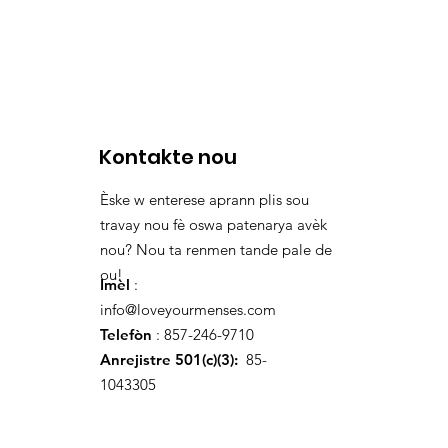
Kontakte nou
Èske w enterese aprann plis sou
travay nou fè oswa patenarya avèk
nou? Nou ta renmen tande pale de
ou!
Imèl
:
info@loveyourmenses.com
Telefòn
: 857-246-9710
Anrejistre 501(c)(3):
85-
1043305