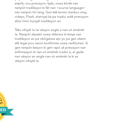
enplik, sou presizyon, fyab, oswa kòrèk nan
nenpòt tradiksyon ki fèt nan <source language>
nan nenpòt lòt lang. Gen kèk kontni (tankou imaj,
videyo, Flash, elatriye) ka pa tradui avèk presizyon
akòz limit lojisyèl tradiksyon an.
Tèks ofisyèl la se vèsyon angle a nan sit entènèt
la. Nenpòt dezakò oswa diferans ki kreye nan
tradiksyon an pa obligatwa epi yo pa gen okenn
efè legal pou rezon konfòmite oswa ranfòsman. Si
gen nenpòt kesyon ki gen rapò ak presizyon nan
enfòmasyon ki nan sit entènèt tradui a, al gade
nan vèsyon an angle nan sit entènèt la ki se
vèsyon ofisyèl la.