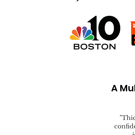
A Mu
"Thi
confid