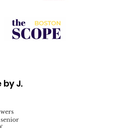
by J.
owers
 senior
f