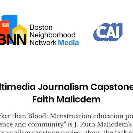
ltimedia Journalism Capstone 
Faith Malicdem
cker than Blood: Menstruation education p
ence and community" is J. Faith Malicdem's
journalism capstone project about the lack o