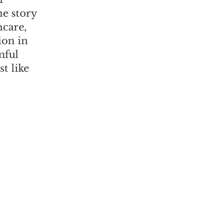
he story
hcare,
ion in
mful
t like