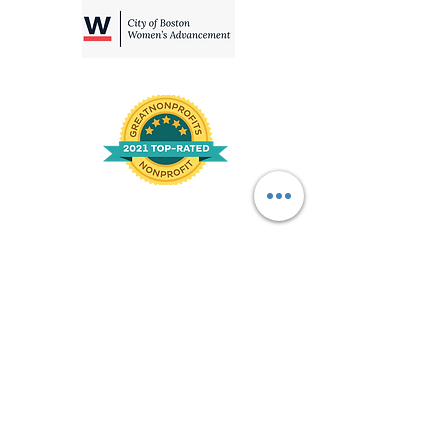
Descargo de responsabilidad de traducción
ESTE SERVICIO PUEDE CONTENER TRADUCCIONES
IMPULSADAS POR GOOGLE. GOOGLE RENUNCIA A
TODAS LAS GARANTÍAS RELACIONADAS CON LAS
TRADUCCIONES, EXPLÍCITAS O IMPLÍCITAS,
INCLUIDAS LAS GARANTÍAS DE EXACTITUD,
CONFIABILIDAD Y CUALQUIER GARANTÍA IMPLÍCITA