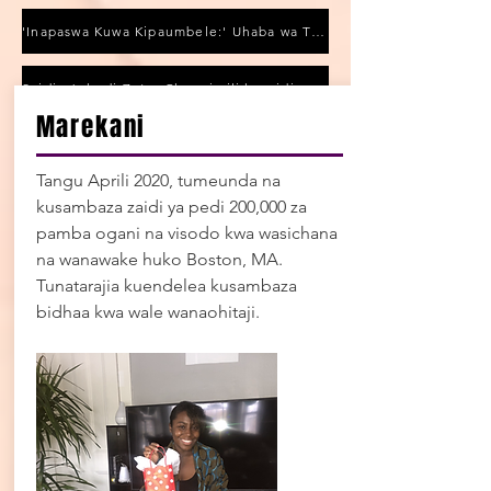
'Inapaswa Kuwa Kipaumbele:' Uhaba wa Tamponi wa Kitaifa Unaathiri Duka za Ndani
Saidia Juhudi Zetu: Changia ili kusaidia ununuzi wa pedi zinazoweza kutumika tena
Marekani
Muhimu Kutoka kwa
Jumuiya
Tangu Aprili 2020, tumeunda na
kusambaza zaidi ya pedi 200,000 za
pamba ogani na visodo kwa wasichana
na wanawake huko Boston, MA.
Tunatarajia kuendelea kusambaza
bidhaa kwa wale wanaohitaji.