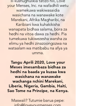
Ili kushughulikia tatizo hili, Love
your Menses, Inc. na wafadhili wetu
wamekuwa wakiwasaidia
wasichana na wanawake kote
Marekani, Afrika Magharibi, na
Karibiani kwa kuhakikisha
wanapata bidhaa salama, bora za
hedhi na vitoa dawa za hedhi. Pia
tumekuwa tukiwezesha warsha za
elimu ya hedhi zinazoongozwa na
wataalam wa matibabu na afya ya
umma.
Tangu Aprili 2020, Love your
Meses imesambaza bidhaa za
hedhi na baada ya kuzaa kwa
wasichana na wanawake
wachanga nchini Marekani,
Liberia, Nigeria, Gambia, Haiti,
Sao Tome na Principe, na Kenya.
Maswali? Tutumie barua pepe:
info@loveyourmenses.com