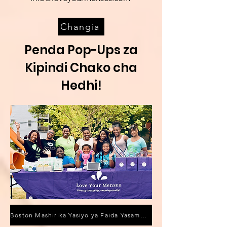
Changia
Penda Pop-Ups za
Kipindi Chako cha
Hedhi!
Boston Mashirika Yasiyo ya Faida Yasambaza Zaidi ya Bidhaa 4,500 za Hedhi Kupambana na Umaskini wa Kipindi