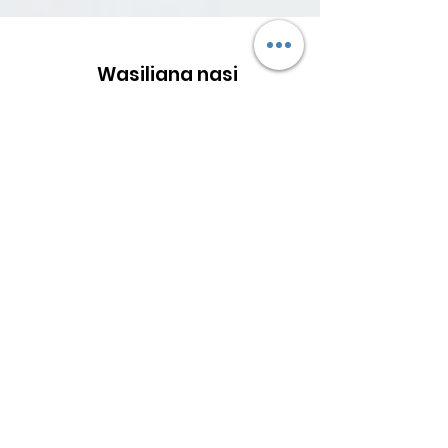
Wasiliana nasi
Je, ungependa kujifunza zaidi kuhusu kazi
tunayofanya au kushirikiana nasi?
Tungependa kusikia kutoka kwako!
Barua pepe
:
info@loveyourmenses.com
Imesajiliwa 501(c)(3):
85-1043305
Kwa maswali yote ya media:
media@loveyourmenses.com
Kitendo cha Kukubalika/Mwajiri wa Fursa Sawa.
Love Your Menses, Inc. ni shirika la 501(c)3.
Michango/Zawadi hukatwa kwa kiwango kamili
kinachoruhusiwa chini ya kanuni za IRS.
Viungo vya Haraka