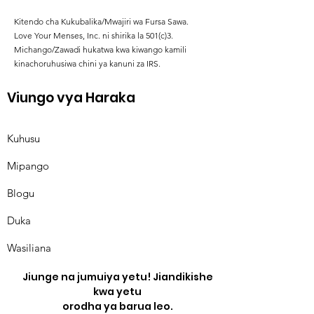
Kitendo cha Kukubalika/Mwajiri wa Fursa Sawa.
Love Your Menses, Inc. ni shirika la 501(c)3.
Michango/Zawadi hukatwa kwa kiwango kamili
kinachoruhusiwa chini ya kanuni za IRS.
Viungo vya Haraka
Kuhusu
Mipango
Blogu
Duka
Wasiliana
Jiunge na jumuiya yetu! Jiandikishe
kwa yetu
orodha ya barua leo.