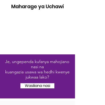
Maharage ya Uchawi
Je, ungependa kufanya mahojiano
nasi na
kuangazia usawa wa hedhi kwenye
jukwaa lako?
Wasiliana nasi