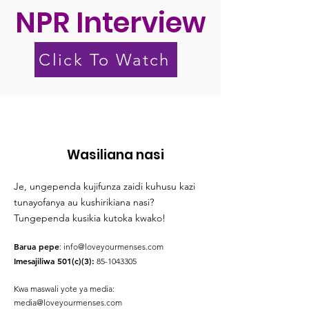
NPR Interview
Click To Watch
Wasiliana nasi
Je, ungependa kujifunza zaidi kuhusu kazi
tunayofanya au kushirikiana nasi?
Tungependa kusikia kutoka kwako!
Barua pepe
:
info@loveyourmenses.com
Imesajiliwa 501(c)(3):
85-1043305
Kwa maswali yote ya media:
media@loveyourmenses.com