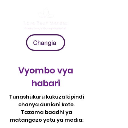
Changia
Vyombo vya
habari
Tunashukuru kukuza kipindi
chanya duniani kote.
Tazama baadhi ya
matangazo yetu ya media: