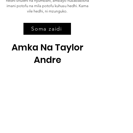
hedhi shuleni na nyumbani, ambayo husababisha
imani potofu na mila potofu kuhusu hedhi. Kama
vile hedhi, ni mzunguko.
Soma zaidi
Amka Na Taylor
Andre