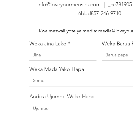
info@loveyourmenses.com | _cc781905-
6bbd
857-246-9710
Kwa maswali yote ya media:
media@loveyou
Weka Jina Lako
Weka Barua 
Weka Mada Yako Hapa
Andika Ujumbe Wako Hapa