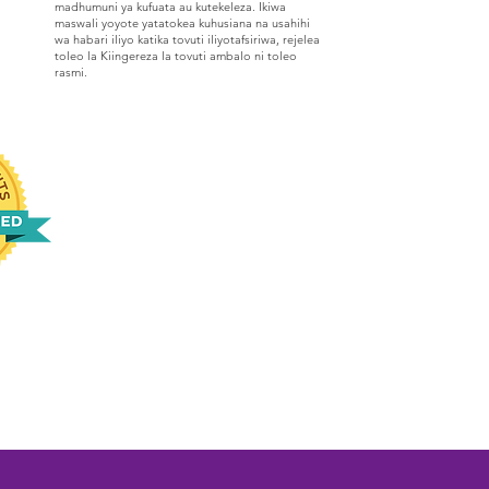
madhumuni ya kufuata au kutekeleza. Ikiwa
maswali yoyote yatatokea kuhusiana na usahihi
wa habari iliyo katika tovuti iliyotafsiriwa, rejelea
toleo la Kiingereza la tovuti ambalo ni toleo
rasmi.