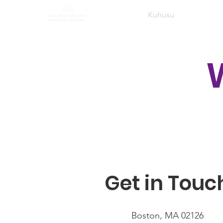
Nyumbani
Kuhusu
Mipango
Get in Touc
Boston, MA 02126