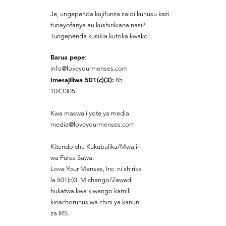
Je, ungependa kujifunza zaidi kuhusu kazi
tunayofanya au kushirikiana nasi?
Tungependa kusikia kutoka kwako!
Barua pepe
:
info@loveyourmenses.com
Imesajiliwa 501(c)(3):
85-
1043305
Kwa maswali yote ya media:
media@loveyourmenses.com
Kitendo cha Kukubalika/Mwajiri
wa Fursa Sawa.
Love Your Menses, Inc. ni shirika
la 501(c)3. Michango/Zawadi
hukatwa kwa kiwango kamili
kinachoruhusiwa chini ya kanuni
za IRS.