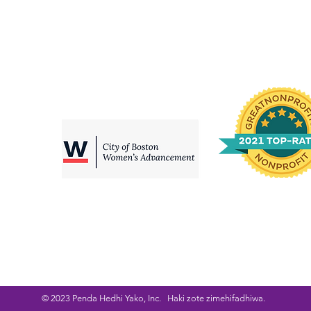
© 2023 Penda Hedhi Yako, Inc. Haki zote zimehifadhiwa.