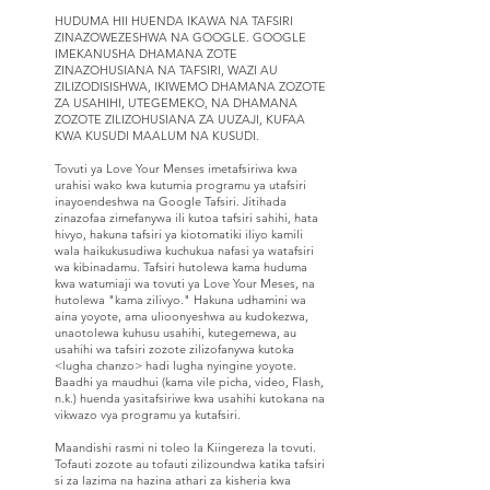
HUDUMA HII HUENDA IKAWA NA TAFSIRI
ZINAZOWEZESHWA NA GOOGLE. GOOGLE
IMEKANUSHA DHAMANA ZOTE
ZINAZOHUSIANA NA TAFSIRI, WAZI AU
ZILIZODISISHWA, IKIWEMO DHAMANA ZOZOTE
ZA USAHIHI, UTEGEMEKO, NA DHAMANA
ZOZOTE ZILIZOHUSIANA ZA UUZAJI, KUFAA
KWA KUSUDI MAALUM NA KUSUDI.
Tovuti ya Love Your Menses imetafsiriwa kwa
urahisi wako kwa kutumia programu ya utafsiri
inayoendeshwa na Google Tafsiri. Jitihada
zinazofaa zimefanywa ili kutoa tafsiri sahihi, hata
hivyo, hakuna tafsiri ya kiotomatiki iliyo kamili
wala haikukusudiwa kuchukua nafasi ya watafsiri
wa kibinadamu. Tafsiri hutolewa kama huduma
kwa watumiaji wa tovuti ya Love Your Meses, na
hutolewa "kama zilivyo." Hakuna udhamini wa
aina yoyote, ama ulioonyeshwa au kudokezwa,
unaotolewa kuhusu usahihi, kutegemewa, au
usahihi wa tafsiri zozote zilizofanywa kutoka
<lugha chanzo> hadi lugha nyingine yoyote.
Baadhi ya maudhui (kama vile picha, video, Flash,
n.k.) huenda yasitafsiriwe kwa usahihi kutokana na
vikwazo vya programu ya kutafsiri.
Maandishi rasmi ni toleo la Kiingereza la tovuti.
Tofauti zozote au tofauti zilizoundwa katika tafsiri
si za lazima na hazina athari za kisheria kwa