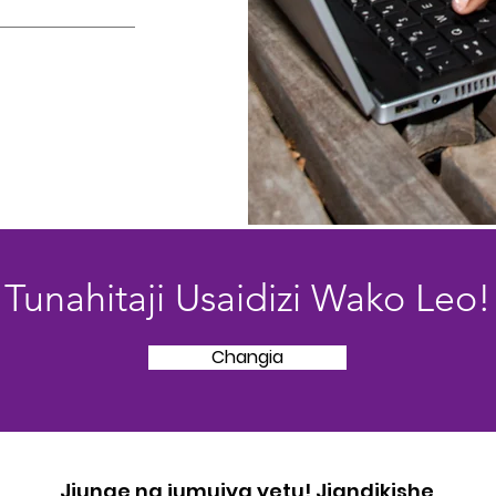
Tunahitaji Usaidizi Wako Leo!
Changia
Jiunge na jumuiya yetu! Jiandikishe