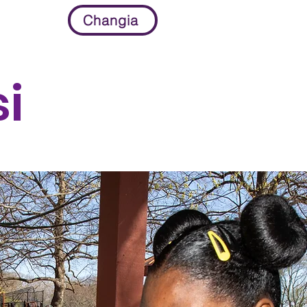
Changia
h
More...
i