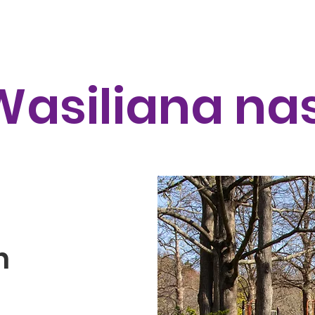
Join Our Team
Menstrual Retreat
LYM and her Healt
Wasiliana nas
h