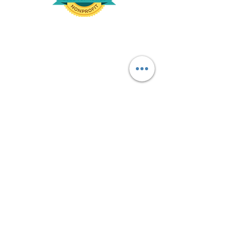
إخلاء مسؤولية الترجمة
قد تحتوي هذه الخدمة على ترجمات تدعمها GOOGLE. تُخلي
Google مسؤوليتها عن جميع الضمانات المتعلقة بالترجمات ،
الصريحة أو الضمنية ، بما في ذلك أي ضمانات للدقة
والموثوقية وأية ضمانات ضمنية لقابلية التسويق والملاءمة
لغرض معين وعدم وجوده.
تمت ترجمة موقع Love Your Menses لراحتك باستخدام
برنامج ترجمة مدعوم من Google Translate. بُذلت جهود
معقولة لتوفير ترجمة دقيقة ، ومع ذلك ، لا توجد ترجمة آلية
مثالية ولا تهدف إلى استبدال المترجمين البشريين. يتم توفير
الترجمات كخدمة لمستخدمي موقع Love Your Menses على