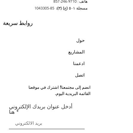
هاتف
9710-246-857
:
مسجلة ٥٠١ (ج) (٣):
85-1043305
روابط سريعة
حول
المشاريع
ادعمنا
اتصل
انضم إلى مجتمعنا! اشترك في موقعنا
القائمة البريدية اليوم.
أدخل عنوان بريدك الإلكتروني
هنا