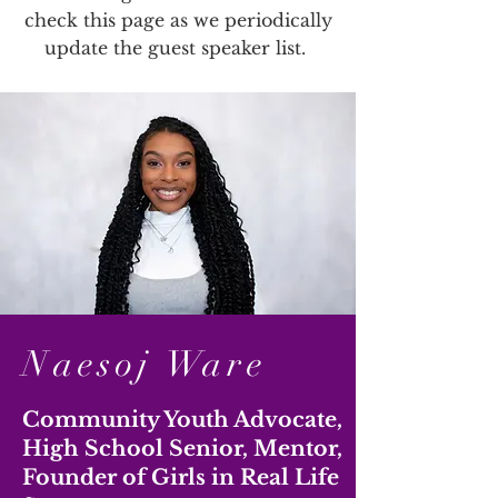
activities. We are actively
check this page as we periodically
fundraising to cover
update the guest speaker list.
additional expenses. As of
right now, participants will
have to cover their flight
ticket and e-visa fee as we
work to secure additional
funding. Scholarships will
be available to those in
financial need.
Naesoj Ware
Community Youth Advocate,
High School Senior,
Mentor,
Founder of Girls in Real Life