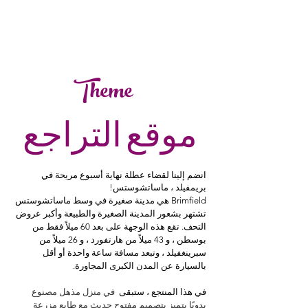
Theme
موقع التراجع
انضم إلينا لقضاء عطلة نهاية أسبوع مريحة في
بريمفيلد ، ماساتشوستس!
Brimfield هي مدينة صغيرة في وسط ماساتشوستس
تشتهر بشعور المدينة الصغيرة والطبيعة وأكبر عروض
التحف. تقع
هذه الوجهة على بعد 60 ميلاً فقط من
بوسطن ، و 43 ميلاً من هارتفورد ، و 26 ميلاً من
سبرينغفيلد ، وتبعد مسافة ساعة واحدة أو أقل
بالسيارة عن المدن الكبرى المجاورة.
في هذا المنتجع ، ستبقى
في منزل مذهل مصنوع
يدويًا يتميز بتصميم مفتوح حديث مع طابع مزرعة