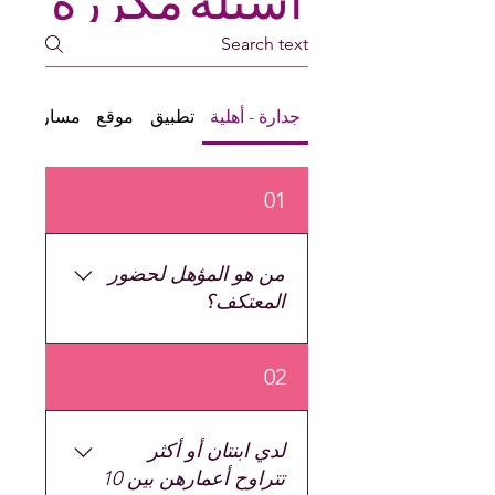
أسئلة مكررة
جدارة - أهلية
تطبيق
موقع
مسار الرحل
01
من هو المؤهل لحضور
المعتكف؟
The Menstrual Wellness
02
Retreat is open to all Black
and Brown girls (ages 13-
15) and their
لدي ابنتان أو أكثر
mother/female guardian
تتراوح أعمارهن بين 10