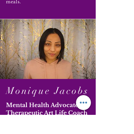
meals.
Monique Jacobs
Mental Health Advocate
Therapeutic Art Life Coach
Founder of SOM Vibes
Studio, LLC