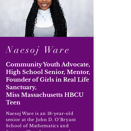
work to secure additional
funding. Scholarships will
be available to those in
financial need.
Naesoj Ware
Community Youth Advocate,
High School Senior,
Mentor,
Founder of Girls in Real Life
Sanctuary,
Miss Massachusetts HBCU
Teen
Naesoj Ware is an 18-year-old
senior at the John D. O’Bryant
School of Mathematics and