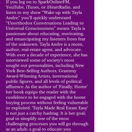
If you log on to SparkOnlineFM,
YouTube, iTunes, or iHeartRadio, and
listen to my show “Wake up with Tayla
Andre.” you’ll quickly understand
“Unorthodox Conversations Leading to
Universal Consciousness” means Tayla is
passionate about educating, motivating,
and emancipating my listeners from fear
of the unknown. Tayla Andre is a mom,
author, real estate agent, and advocate.
With over a decade of experience, she has
interviewed some of society’s most
sought out personalities, including New
York Best-Selling Authors, Grammy
Award-Winning Artists, international
public figures, and all levels of political
affluence. As the author of ‘Finally, Home’
her book equips the reader with the
confidence to be engaged with the home
buying process without feeling vulnerable
or exploited. ‘Tayla Made Real Estate Easy’
is not just a catchy hashtag. It is her goal;
goal to simplify one of the most
challenging processes you will go through
as an adult; a goal to educate you