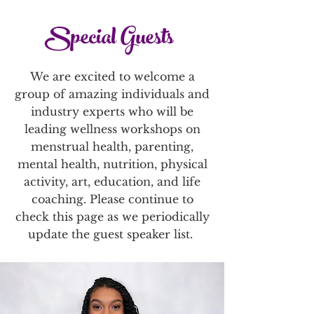
Our hope is for every girl
Guardians interested in
Special Guests
and mother/guardian to
strengthening their
participate in our retreats,
relationships with their
and we never want cost to
daughter
We are excited to welcome a
be a barrier for those in
group of amazing individuals and
financial need. The value of
industry experts who will be
the retreat is $2,500 per
leading wellness workshops on
person. Due to the
menstrual health, parenting,
generosity of our donors,
we will be covering
mental health, nutrition, physical
lodging, food, local
activity, art, education, and life
transportation, and
coaching. Please continue to
activities. We are actively
check this page as we periodically
fundraising to cover
update the guest speaker list.
additional expenses. As of
right now, participants will
have to cover their flight
ticket and e-visa fee as we